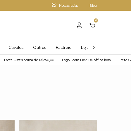
Nossas Lojas
Blog
0
Cavalos
Outros
Rastreio
Loja - Mais Afiliados
átis acima de R$250,00
Pagou com Pix? 10% off na hora
Frete Grátis acima