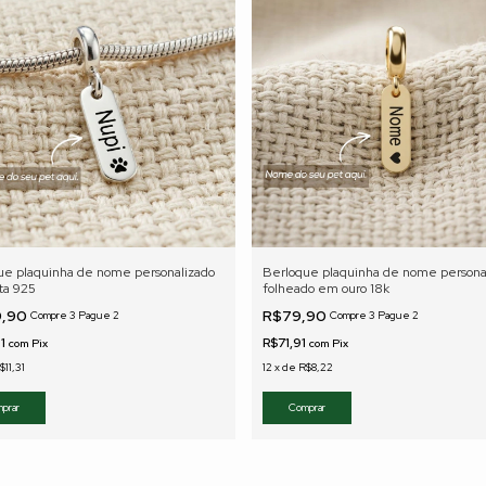
ue plaquinha de nome personalizado
Berloque plaquinha de nome persona
ta 925
folheado em ouro 18k
9,90
R$79,90
Compre 3 Pague 2
Compre 3 Pague 2
91
R$71,91
com
Pix
com
Pix
$11,31
12
x
de
R$8,22