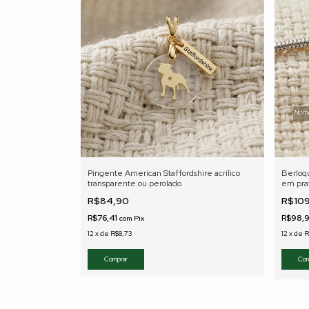
Pingente American Staffordshire acrílico
Berloq
transparente ou perolado
em pra
R$84,90
R$10
R$76,41
R$98,
com
Pix
12
x
de
R$8,73
12
x
de
R
Comprar