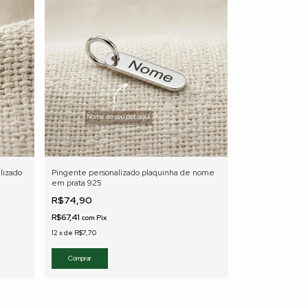
lizado
Pingente personalizado plaquinha de nome
em prata 925
R$74,90
R$67,41
com
Pix
12
x
de
R$7,70