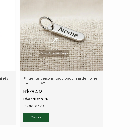
uinês
Pingente personalizado plaquinha de nome
em prata 925
R$74,90
R$67,41
com
Pix
12
x
de
R$7,70