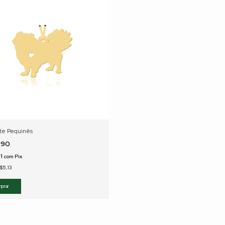
te Pequinês
,90
91
com
Pix
$5,13
prar