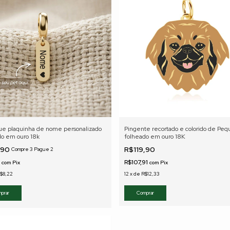
ue plaquinha de nome personalizado
Pingente recortado e colorido de Peq
do em ouro 18k
folheado em ouro 18K
,90
R$119,90
Compre 3 Pague 2
1
R$107,91
com
Pix
com
Pix
$8,22
12
x
de
R$12,33
Comprar