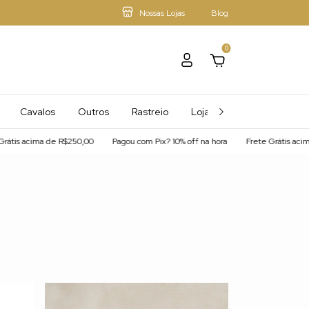
Nossas Lojas
Blog
0
Cavalos
Outros
Rastreio
Loja - Mais Afiliados
s acima de R$250,00
Pagou com Pix? 10% off na hora
Frete Grátis acima d