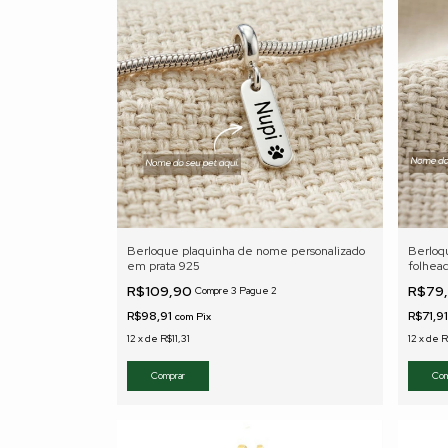
Berloque plaquinha de nome personalizado
Berloq
em prata 925
folhea
R$109,90
R$79
Compre 3 Pague 2
R$98,91
R$71,9
com
Pix
12
x
de
R$11,31
12
x
de
R