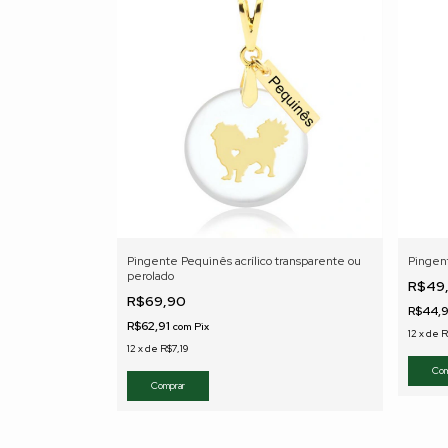
Pingente Pequinês acrílico transparente ou
Pingen
perolado
R$49
R$69,90
R$44,
R$62,91
com
Pix
12
x
de
R
12
x
de
R$7,19
Com
Comprar