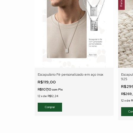
Escapulário Fé personalizado em aço inox
Escapu
925
R$119,00
R$29
R$107,10
com
Pix
R$269
12
x
de
R$12,24
12
x
de
R