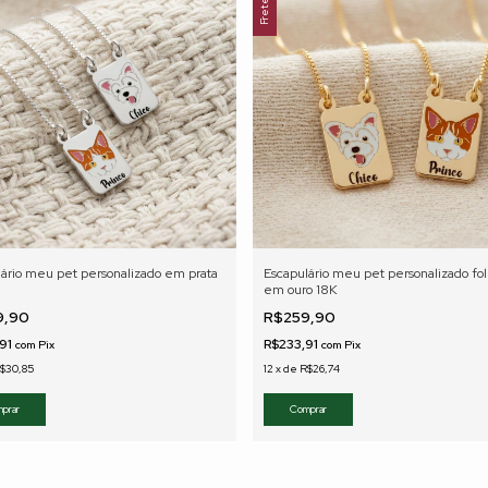
lário meu pet personalizado em prata
Escapulário meu pet personalizado fo
em ouro 18K
9,90
R$259,90
,91
R$233,91
com
Pix
com
Pix
$30,85
12
x
de
R$26,74