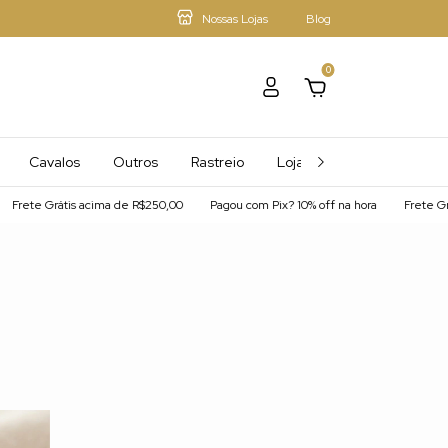
Nossas Lojas
Blog
0
Cavalos
Outros
Rastreio
Loja - Mais Afiliados
rete Grátis acima de R$250,00
Pagou com Pix? 10% off na hora
Frete Gráti