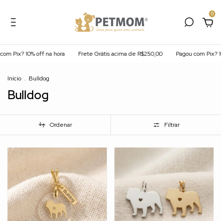
0
Pix? 10% off na hora
Frete Grátis acima de R$250,00
Pagou com Pix? 10% 
Início
.
Bulldog
Bulldog
Ordenar
Filtrar