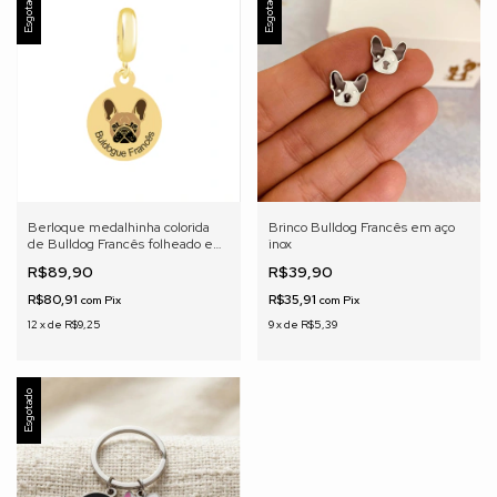
Esgotado
Esgotado
Berloque medalhinha colorida
Brinco Bulldog Francês em aço
de Bulldog Francês folheado em
inox
ouro 18K
R$89,90
R$39,90
R$80,91
R$35,91
com
Pix
com
Pix
12
x
de
R$9,25
9
x
de
R$5,39
Esgotado