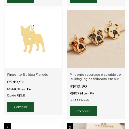
Pingente Bulldog Francês
Pingente recortado e colorido de
Bulldog Inglês folheado em ouro
R$49,90
18K
R$119,90
R$44,91
com
Pix
R$107,91
com
Pix
12
x
de
R$5,13
12
x
de
R$12,33
Comprar
Comprar