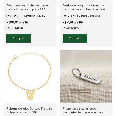
Berloque plaquinha de nome
Berloque plaquinha de nome
personalizado em prata 925
personalizado folheado em ouro
18k
R$109,90
R$79,90
Compre 3 Pague 2
Compre 3 Pague 2
R$98,91
R$71,91
com
Pix
com
Pix
12
x
de
R$11,31
12
x
de
R$8,22
Pulseira de elos Bulldog Francês
Pingente personalizado
folheado em ouro 18K
plaquinha de nome em prata