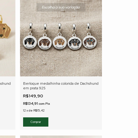
chshund
Berloque medalhinha colorida de Dachshund
em prata 925
R$149,90
R$134,91
com
Pix
12
x
de
R$15,42
Comprar