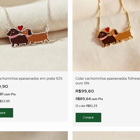
achorrinhos apaixonados em prata 925
Colar cachorrinhos apaixonados folhe
ouro 18k
9,90
R$99,60
,91
com
Pix
R$89,64
com
Pix
$23,65
12
x
de
R$10,25