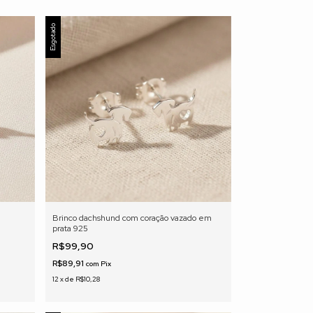
Esgotado
Brinco dachshund com coração vazado em
prata 925
R$99,90
R$89,91
com
Pix
12
x
de
R$10,28