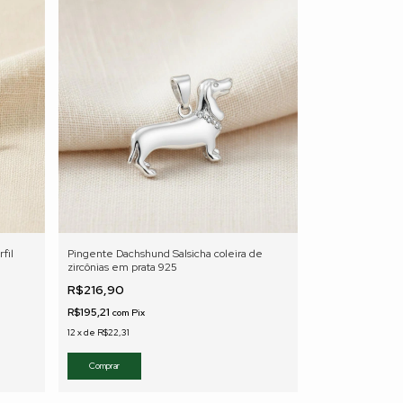
fil
Pingente Dachshund Salsicha coleira de
zircônias em prata 925
R$216,90
R$195,21
com
Pix
12
x
de
R$22,31