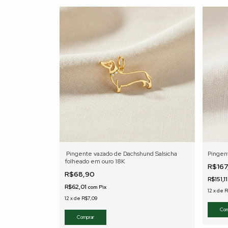
Pingente vazado de Dachshund Salsicha
Pingen
folheado em ouro 18K
R$16
R$68,90
R$151,1
R$62,01
com
Pix
12
x
de
R
12
x
de
R$7,09