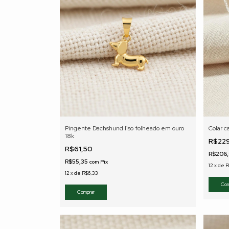
Pingente Dachshund liso folheado em ouro
Colar c
18k
R$22
R$61,50
R$206
R$55,35
com
Pix
12
x
de
R
12
x
de
R$6,33