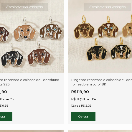
te recortado e colorido de Dachshund
Pingente recortado e colorido de Da
ta 925
folheado em ouro 18K
9,90
R$119,90
91
R$107,91
com
Pix
com
Pix
$19,53
12
x
de
R$12,33
prar
Comprar