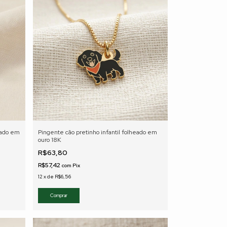
eado em
Pingente cão pretinho infantil folheado em
ouro 18K
R$63,80
R$57,42
com
Pix
12
x
de
R$6,56