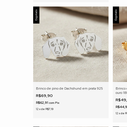
Esgotado
Esgotado
Brinco de pino de Dachshund em prata 925
Brinco
ouro 1
R$69,90
R$49
R$62,91
com
Pix
R$44,
12
x
de
R$7,19
12
x
de
R