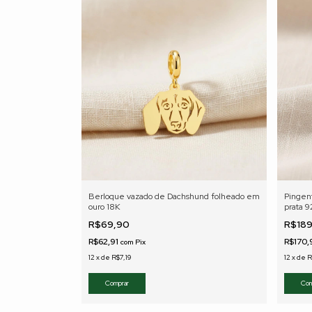
Berloque vazado de Dachshund folheado em
Pingen
ouro 18K
prata 9
R$69,90
R$18
R$62,91
R$170,
com
Pix
12
x
de
R$7,19
12
x
de
R