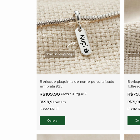
Berloque plaquinha de nome personalizado
Berloq
em prata 925
folhea
R$109,90
R$79
Compre 3 Pague 2
R$98,91
R$71,9
com
Pix
12
x
de
R$11,31
12
x
de
R