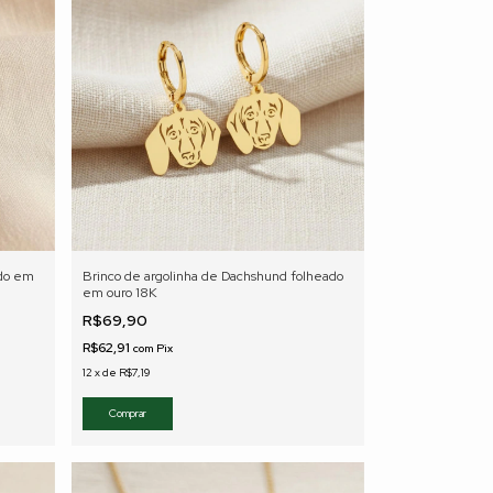
ado em
Brinco de argolinha de Dachshund folheado
em ouro 18K
R$69,90
R$62,91
com
Pix
12
x
de
R$7,19