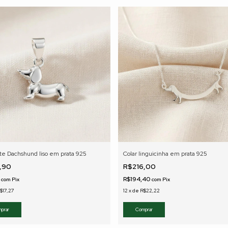
te Dachshund liso em prata 925
Colar linguicinha em prata 925
7,90
R$216,00
1
R$194,40
com
Pix
com
Pix
$17,27
12
x
de
R$22,22