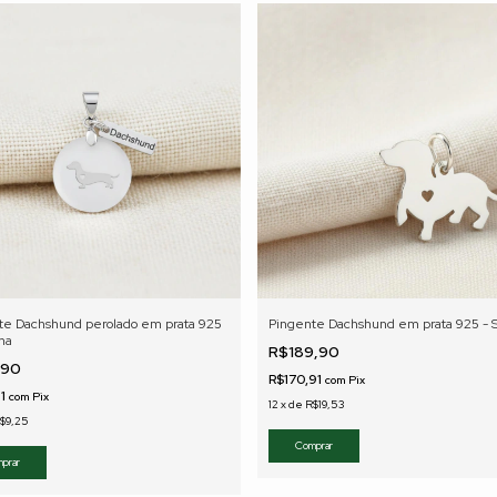
te Dachshund perolado em prata 925
Pingente Dachshund em prata 925 - S
cha
R$189,90
,90
R$170,91
com
Pix
91
com
Pix
12
x
de
R$19,53
$9,25