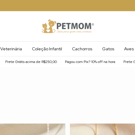
Veterinária
Coleção Infantil
Cachorros
Gatos
Aves
,00
Pagou com Pix? 10% off na hora
Frete Grátis acima de R$250,00
Pa