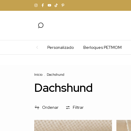
Personalizado
Berloques PETMOM
Frete Grátis acima de R$250
Início
.
Dachshund
Dachshund
Ordenar
Filtrar