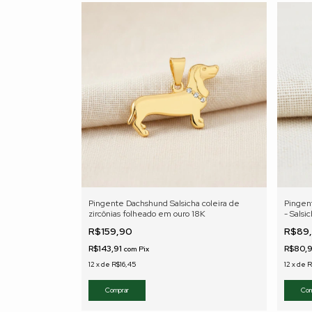
Pingente Dachshund Salsicha coleira de
Pingen
zircônias folheado em ouro 18K
- Salsi
R$159,90
R$89
R$143,91
R$80,
com
Pix
12
x
de
R$16,45
12
x
de
R