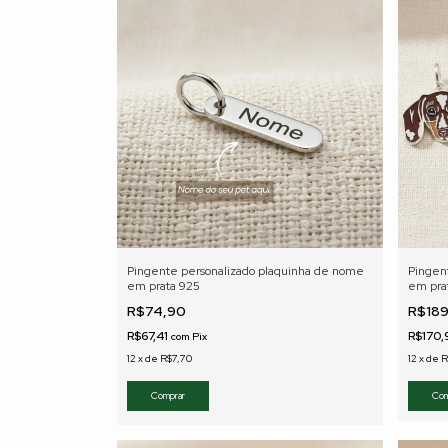
Pingente personalizado plaquinha de nome
Pingen
em prata 925
em pra
R$74,90
R$18
R$67,41
R$170,
com
Pix
12
x
de
R$7,70
12
x
de
R
Com