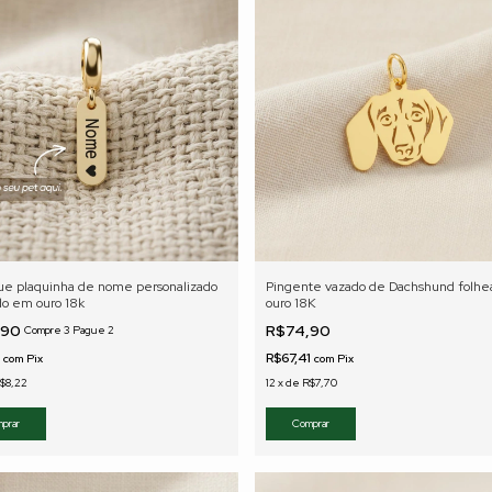
ue plaquinha de nome personalizado
Pingente vazado de Dachshund folh
do em ouro 18k
ouro 18K
,90
R$74,90
Compre 3 Pague 2
1
R$67,41
com
Pix
com
Pix
$8,22
12
x
de
R$7,70