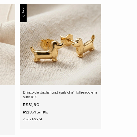
Esgotado
Brinco de dachshund (salsicha) folheado em
ouro 18K
R$31,90
R$28,71
com
Pix
7
x
de
R$5,51