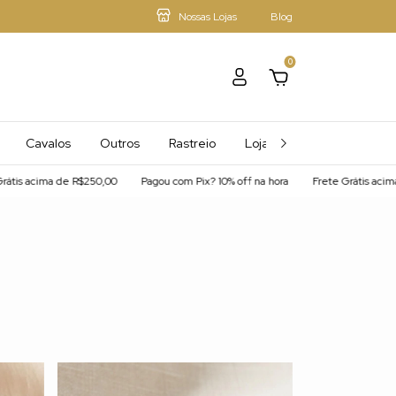
Nossas Lojas
Blog
0
Cavalos
Outros
Rastreio
Loja - Mais Afiliados
gou com Pix? 10% off na hora
Frete Grátis acima de R$250,00
Pagou com Pi