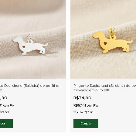
te Dachshund (Salsicha) de perfil em
Pingente Dachshund (Salsicha) de per
25
folheado em ouro 18K
9,90
R$74,90
91
R$67,41
com
Pix
com
Pix
$19,53
12
x
de
R$7,70