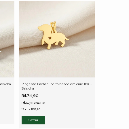
alsicha
Pingente Dachshund folheado em ouro 18K -
Salsicha
R$74,90
R$67,41
com
Pix
12
x
de
R$7,70