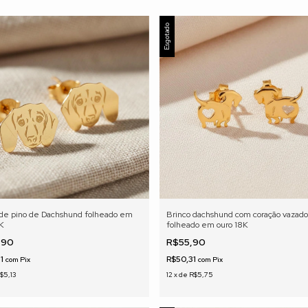
Esgotado
 de pino de Dachshund folheado em
Brinco dachshund com coração vazado
8K
folheado em ouro 18K
,90
R$55,90
91
R$50,31
com
Pix
com
Pix
$5,13
12
x
de
R$5,75