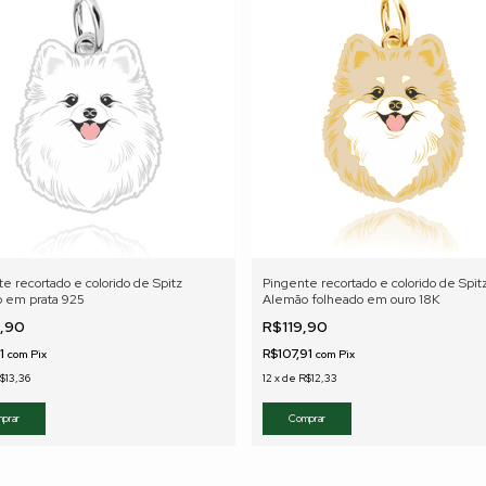
e recortado e colorido de Spitz
Pingente recortado e colorido de Spit
 em prata 925
Alemão folheado em ouro 18K
9,90
R$119,90
91
R$107,91
com
Pix
com
Pix
$13,36
12
x
de
R$12,33
prar
Comprar