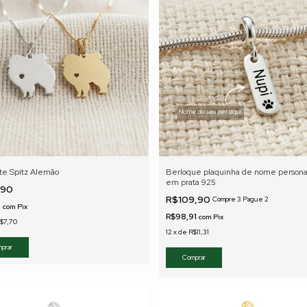
te Spitz Alemão
Berloque plaquinha de nome persona
em prata 925
,90
R$109,90
Compre 3 Pague 2
1
com
Pix
R$98,91
com
Pix
$7,70
12
x
de
R$11,31
prar