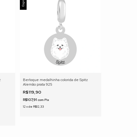
Esgotado
z
Berloque medalhinha colorida de Spitz
Alemão prata 925
R$119,90
R$107,91
com
Pix
12
x
de
R$12,33