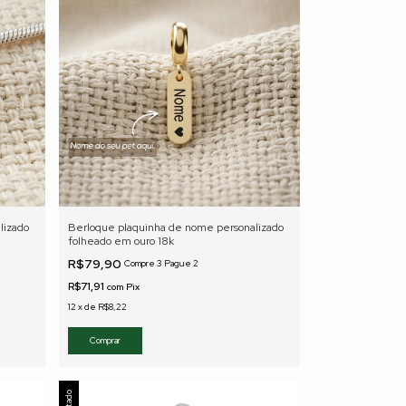
lizado
Berloque plaquinha de nome personalizado
folheado em ouro 18k
R$79,90
Compre 3 Pague 2
R$71,91
com
Pix
12
x
de
R$8,22