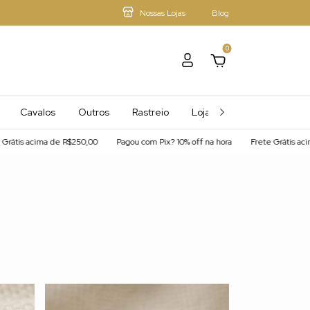
Nossas Lojas
Blog
0
Cavalos
Outros
Rastreio
Loja - Mais Afiliados
s acima de R$250,00
Pagou com Pix? 10% off na hora
Frete Grátis acima de