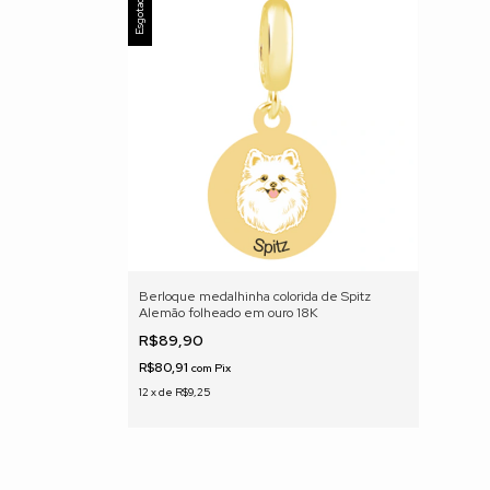
Esgotado
Berloque medalhinha colorida de Spitz
Alemão folheado em ouro 18K
R$89,90
R$80,91
com
Pix
12
x
de
R$9,25