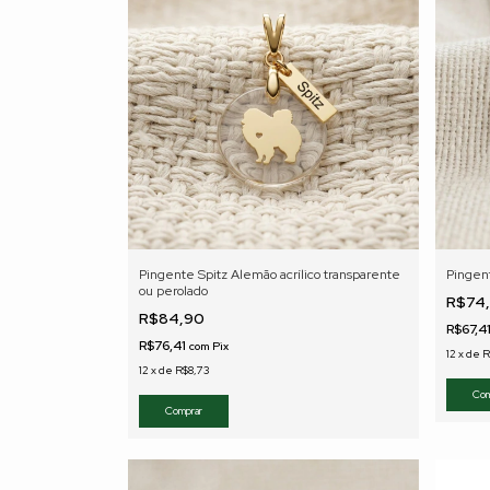
Pingente Spitz Alemão acrílico transparente
Pingen
ou perolado
R$74
R$84,90
R$67,4
R$76,41
com
Pix
12
x
de
R
12
x
de
R$8,73
Com
Comprar