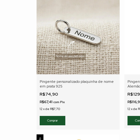
Pingente personalizado plaquinha de nome
Pingent
em prata 925
Alemão
R$74,90
R$12
R$67,41
R$116,
com
Pix
12
x
de
R$7,70
12
x
de
R
Com