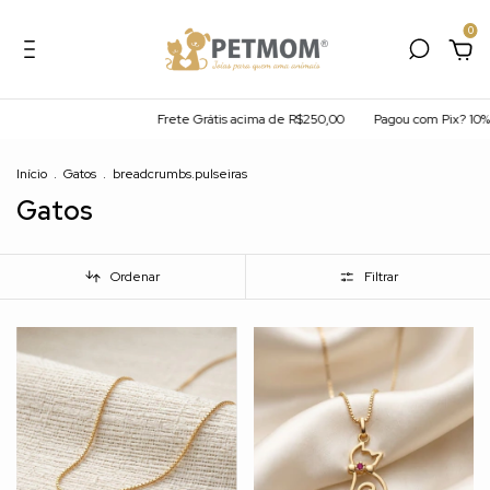
0
Frete Grátis acima de R$250,00
Pagou com Pix? 10% off na hora
Frete Gr
Início
.
Gatos
.
breadcrumbs.pulseiras
Gatos
Ordenar
Filtrar