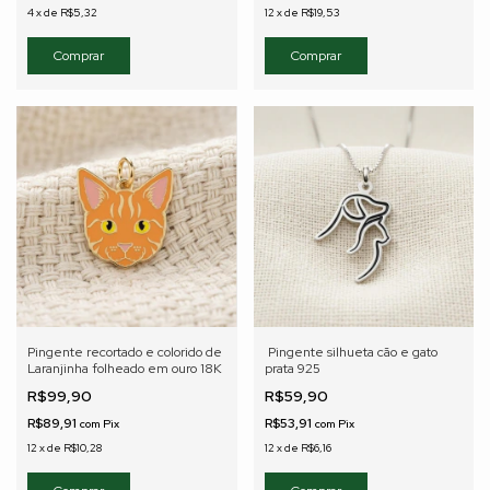
4
x
de
R$5,32
12
x
de
R$19,53
Pingente recortado e colorido de
Pingente silhueta cão e gato
Laranjinha folheado em ouro 18K
prata 925
R$99,90
R$59,90
R$89,91
R$53,91
com
Pix
com
Pix
12
x
de
R$10,28
12
x
de
R$6,16