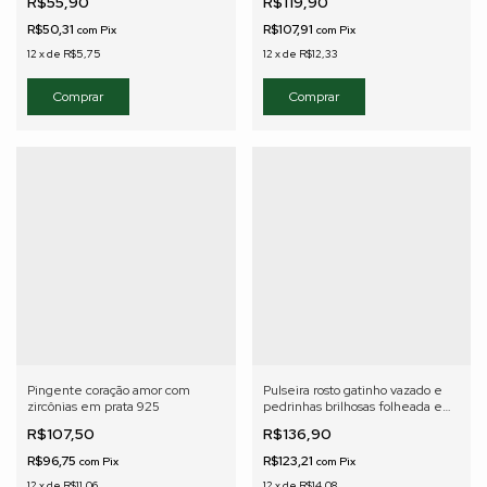
R$55,90
R$119,90
R$50,31
R$107,91
com
Pix
com
Pix
12
x
de
R$5,75
12
x
de
R$12,33
Pingente coração amor com
Pulseira rosto gatinho vazado e
zircônias em prata 925
pedrinhas brilhosas folheada em
ouro 18K
R$107,50
R$136,90
R$96,75
R$123,21
com
Pix
com
Pix
12
x
de
R$11,06
12
x
de
R$14,08