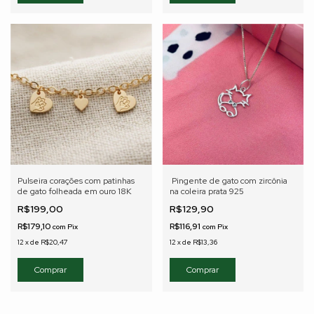
Pulseira corações com patinhas
Pingente de gato com zircônia
de gato folheada em ouro 18K
na coleira prata 925
R$199,00
R$129,90
R$179,10
R$116,91
com
Pix
com
Pix
12
x
de
R$20,47
12
x
de
R$13,36