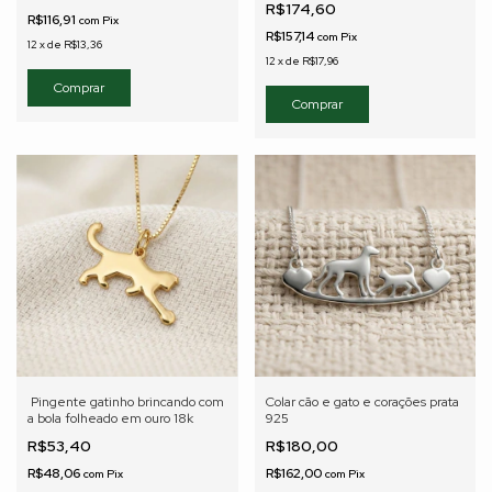
R$174,60
R$116,91
com
Pix
R$157,14
com
Pix
12
x
de
R$13,36
12
x
de
R$17,96
Pingente gatinho brincando com
Colar cão e gato e corações prata
a bola folheado em ouro 18k
925
R$53,40
R$180,00
R$48,06
R$162,00
com
Pix
com
Pix