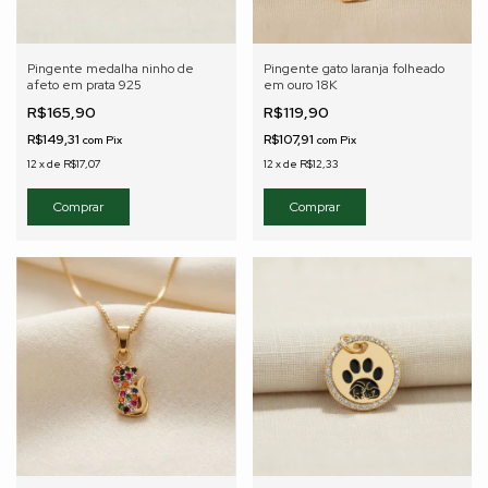
Pingente medalha ninho de
Pingente gato laranja folheado
afeto em prata 925
em ouro 18K
R$165,90
R$119,90
R$149,31
R$107,91
com
Pix
com
Pix
12
x
de
R$17,07
12
x
de
R$12,33