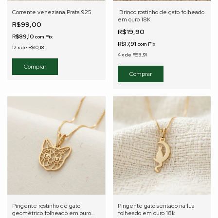
Corrente veneziana Prata 925
Brinco rostinho de gato folheado
em ouro 18K
R$99,00
R$19,90
R$89,10
com
Pix
R$17,91
com
Pix
12
x
de
R$10,18
4
x
de
R$5,91
Comprar
Pingente rostinho de gato
Pingente gato sentado na lua
geométrico folheado em ouro
folheado em ouro 18k