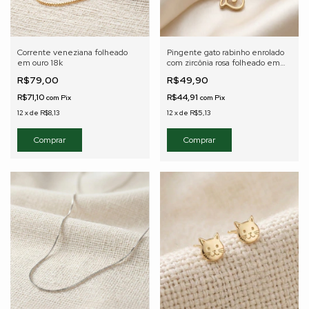
Corrente veneziana folheado
Pingente gato rabinho enrolado
em ouro 18k
com zircônia rosa folheado em
ouro 18K
R$79,00
R$49,90
R$71,10
R$44,91
com
Pix
com
Pix
12
x
de
R$8,13
12
x
de
R$5,13
Comprar