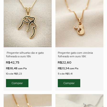
Pingente silhueta cão e gato
Pingente gato com zircônia
folheado a ouro 18k
folheado em ouro 18K
R$42,75
R$22,60
R$38,48
R$20,34
com
Pix
com
Pix
10
x
de
R$5,23
5
x
de
R$5,41