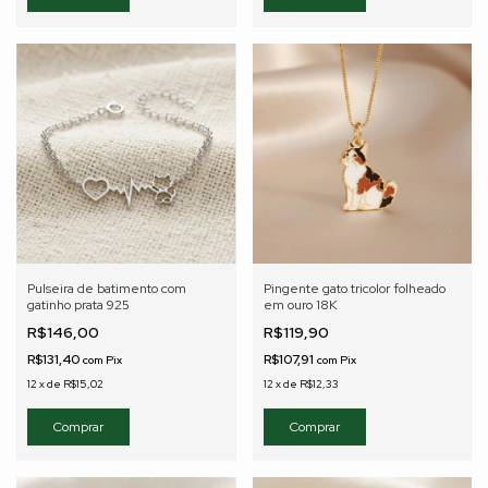
Pulseira de batimento com
Pingente gato tricolor folheado
gatinho prata 925
em ouro 18K
R$146,00
R$119,90
R$131,40
R$107,91
com
Pix
com
Pix
12
x
de
R$15,02
12
x
de
R$12,33