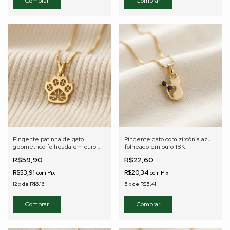
Pingente patinha de gato
Pingente gato com zircônia azul
geométrico folheada em ouro
folheado em ouro 18K
18K
R$59,90
R$22,60
R$53,91
R$20,34
com
Pix
com
Pix
12
x
de
R$6,16
5
x
de
R$5,41