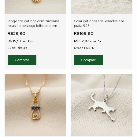
Pingente gatinho com zircônias
Colar gatinhos apaixonados em
rosas no pescoço folheado em
prata 925
ouro 18K
R$39,90
R$169,80
R$35,91
R$152,82
com
Pix
com
Pix
9
x
de
R$5,39
12
x
de
R$17,47