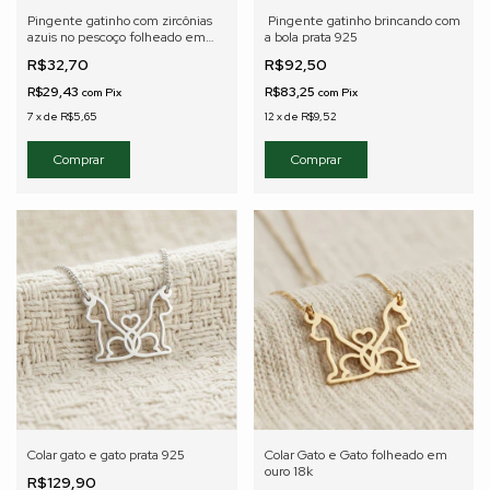
Pingente gatinho com zircônias
Pingente gatinho brincando com
azuis no pescoço folheado em
a bola prata 925
ouro 18K
R$32,70
R$92,50
R$29,43
R$83,25
com
Pix
com
Pix
7
x
de
R$5,65
12
x
de
R$9,52
Colar gato e gato prata 925
Colar Gato e Gato folheado em
ouro 18k
R$129,90