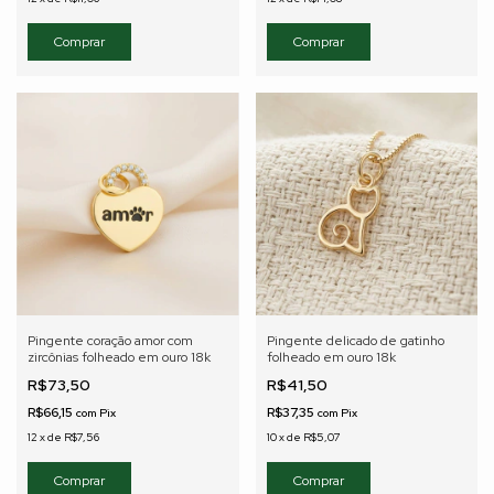
Pingente coração amor com
Pingente delicado de gatinho
zircônias folheado em ouro 18k
folheado em ouro 18k
R$73,50
R$41,50
R$66,15
R$37,35
com
Pix
com
Pix
12
x
de
R$7,56
10
x
de
R$5,07