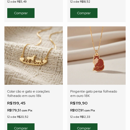
12
x
de
R$5,49
12
x
de
R$18,52
Colar cão e gato e corações
Pingente gato persa folheado
folheado em ouro 18k
em ouro 18K
R$199,45
R$119,90
R$179,51
R$107,91
com
Pix
com
Pix
12
x
de
R$20,52
12
x
de
R$12,33