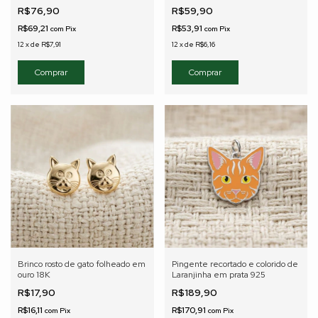
18K
R$76,90
R$59,90
R$69,21
R$53,91
com
Pix
com
Pix
12
x
de
R$7,91
12
x
de
R$6,16
Brinco rosto de gato folheado em
Pingente recortado e colorido de
ouro 18K
Laranjinha em prata 925
R$17,90
R$189,90
R$16,11
R$170,91
com
Pix
com
Pix