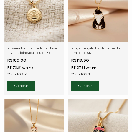
Pulseira bolinha medalha I love
Pingente gato frajola folheado
my pet folheada a ouro 18k
em ouro 18K
R$189,90
R$119,90
R$170,91
R$107,91
com
Pix
com
Pix
12
x
de
R$19,53
12
x
de
R$12,33