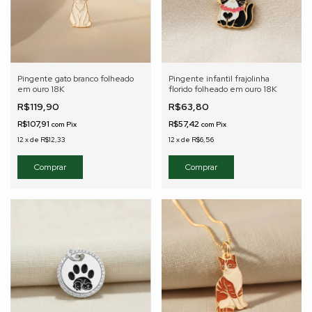
Pingente gato branco folheado
Pingente infantil frajolinha
em ouro 18K
florido folheado em ouro 18K
R$119,90
R$63,80
R$107,91
R$57,42
com
Pix
com
Pix
12
x
de
R$12,33
12
x
de
R$6,56