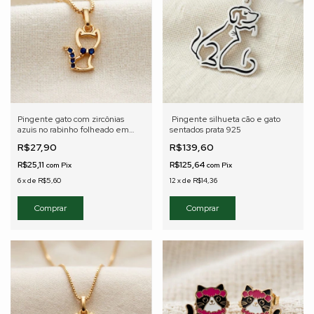
Pingente gato com zircônias
Pingente silhueta cão e gato
azuis no rabinho folheado em
sentados prata 925
ouro 18K
R$27,90
R$139,60
R$25,11
R$125,64
com
Pix
com
Pix
6
x
de
R$5,60
12
x
de
R$14,36