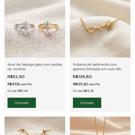
Anel de falange gato com pedras
Pulseira de batimento com
de zircônia
gatinho folheado em ouro 18k
R$52,90
R$139,80
R$47,61
R$125,82
com
Pix
com
Pix
12
x
de
R$5,44
12
x
de
R$14,38
Comprar