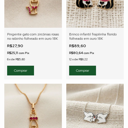
Pingente gato com zircônias rosas
Brinco infantil frajolinha florido
no rabinho folheado em ouro 18K
folheado em ouro 18K
R$27,90
R$89,60
R$25,11
R$80,64
com
Pix
com
Pix
6
x
de
R$5,60
12
x
de
R$9,22