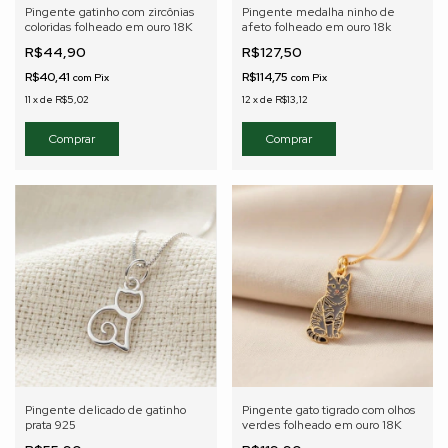
Pingente gatinho com zircônias
Pingente medalha ninho de
coloridas folheado em ouro 18K
afeto folheado em ouro 18k
R$44,90
R$127,50
R$40,41
R$114,75
com
Pix
com
Pix
11
x
de
R$5,02
12
x
de
R$13,12
Pingente delicado de gatinho
Pingente gato tigrado com olhos
prata 925
verdes folheado em ouro 18K