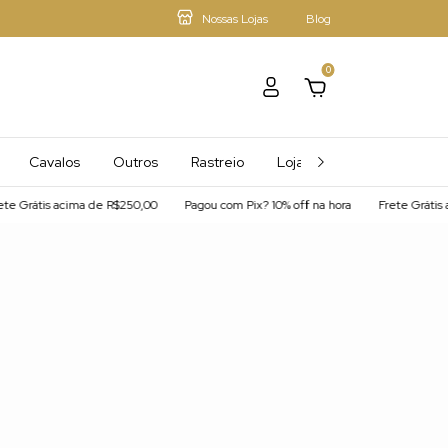
Nossas Lojas
Blog
0
Cavalos
Outros
Rastreio
Loja - Mais Afiliados
Grátis acima de R$250,00
Pagou com Pix? 10% off na hora
Frete Grátis ac