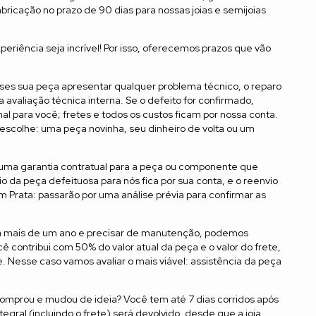
abricação no prazo de 90 dias para nossas joias e semijoias
iência seja incrível! Por isso, oferecemos prazos que vão
ses sua peça apresentar qualquer problema técnico, o reparo
 avaliação técnica interna. Se o defeito for confirmado,
l para você; fretes e todos os custos ficam por nossa conta.
escolhe: uma peça novinha, seu dinheiro de volta ou um
 uma garantia contratual para a peça ou componente que
o da peça defeituosa para nós fica por sua conta, e o reenvio
 Prata: passarão por uma análise prévia para confirmar as
a há mais de um ano e precisar de manutenção, podemos
ê contribui com 50% do valor atual da peça e o valor do frete,
. Nesse caso vamos avaliar o mais viável: assistência da peça
comprou e mudou de ideia? Você tem até 7 dias corridos após
tegral (incluindo o frete) será devolvido, desde que a joia