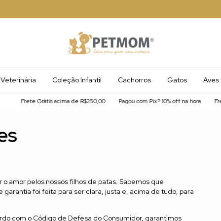
Veterinária
Coleção Infantil
Cachorros
Gatos
Aves
Frete Grátis acima de R$250,00
Pagou com Pix? 10% off na hora
Frete 
es
r o amor pelos nossos filhos de patas. Sabemos que
garantia foi feita para ser clara, justa e, acima de tudo, para
cordo com o Código de Defesa do Consumidor, garantimos