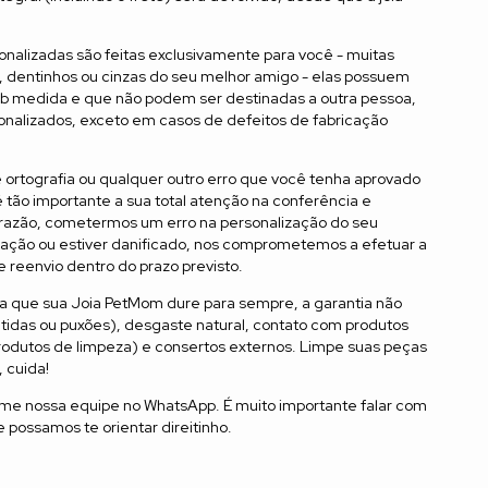
onalizadas são feitas exclusivamente para você - muitas
 dentinhos ou cinzas do seu melhor amigo - elas possuem
ob medida e que não podem ser destinadas a outra pessoa,
onalizados, exceto em casos de defeitos de fabricação
e ortografia ou qualquer outro erro que você tenha aprovado
é tão importante a sua total atenção na conferência e
r razão, cometermos um erro na personalização do seu
icação ou estiver danificado, nos comprometemos a efetuar a
 reenvio dentro do prazo previsto.
ra que sua Joia PetMom dure para sempre, a garantia não
tidas ou puxões), desgaste natural, contato com produtos
produtos de limpeza) e consertos externos. Limpe suas peças
 cuida!
ame nossa equipe no WhatsApp. É muito importante falar com
 possamos te orientar direitinho.