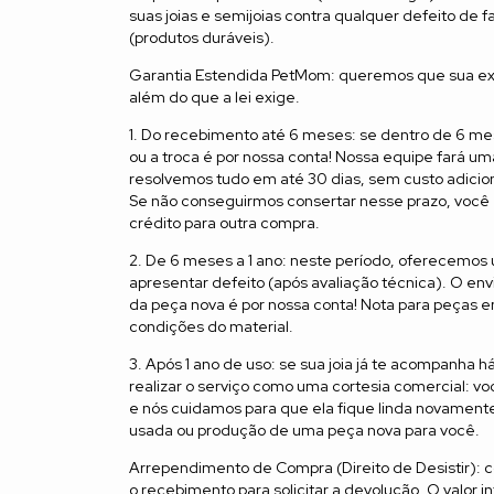
suas joias e semijoias contra qualquer defeito de f
(produtos duráveis).
Garantia Estendida PetMom: queremos que sua exper
além do que a lei exige.
1. Do recebimento até 6 meses: se dentro de 6 me
ou a troca é por nossa conta! Nossa equipe fará uma
resolvemos tudo em até 30 dias, sem custo adiciona
Se não conseguirmos consertar nesse prazo, você 
crédito para outra compra.
2. De 6 meses a 1 ano: neste período, oferecemos
apresentar defeito (após avaliação técnica). O envi
da peça nova é por nossa conta! Nota para peças em
condições do material.
3. Após 1 ano de uso: se sua joia já te acompanh
realizar o serviço como uma cortesia comercial: voc
e nós cuidamos para que ela fique linda novamente
usada ou produção de uma peça nova para você.
Arrependimento de Compra (Direito de Desistir): 
o recebimento para solicitar a devolução. O valor in