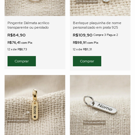
Pingente Dálmata acrílico
Berloque plaquinha de nome
transparente ou perolado
personalizado em prata 925
R$84,90
R$109,90
Compre 3 Pague 2
R$76,41
R$98,91
com
Pix
com
Pix
12
x
de
R$8,73
12
x
de
R$11,31
Comprar