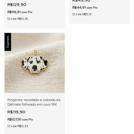
R$129,90
R$44,91
com
Pix
R$116,91
com
Pix
12
x
de
R$5,13
12
x
de
R$13,36
Esgotado
Pingente recortado e colorido de
Dálmata folheado em ouro 18K
R$119,90
R$107,91
com
Pix
12
x
de
R$12,33