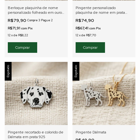
Berloque plaquinha de nome
Pingente personalizado
personalizado folheado em ouro
plaquinha de nome em prata
18k
925
R$79,90
R$74,90
Compre 3 Pague 2
R$71,91
R$67,41
com
Pix
com
Pix
12
x
de
R$8,22
12
x
de
R$7,70
Esgotado
Esgotado
Pingente recortado e colorido de
Pingente Dálmata
Dálmata em prata 925
R$49,90