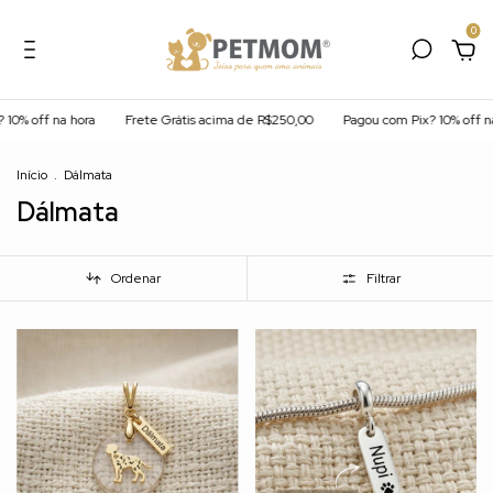
0
0% off na hora
Frete Grátis acima de R$250,00
Pagou com Pix? 10% off na 
Início
.
Dálmata
Dálmata
Ordenar
Filtrar