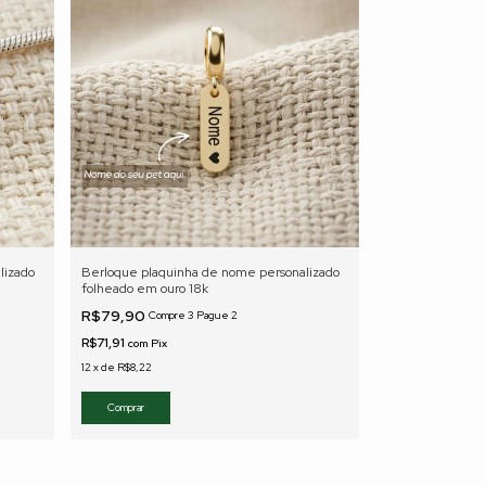
lizado
Berloque plaquinha de nome personalizado
folheado em ouro 18k
R$79,90
Compre 3 Pague 2
R$71,91
com
Pix
12
x
de
R$8,22