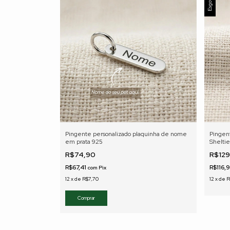
Esgotado
Pingente personalizado plaquinha de nome
Pingent
em prata 925
Shelti
R$74,90
R$12
R$67,41
R$116,
com
Pix
12
x
de
R$7,70
12
x
de
R