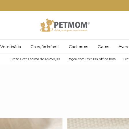
Veterinária
Coleção Infantil
Cachorros
Gatos
Aves
Frete Grátis acima de R$250,00
Pagou com Pix? 10% off na hora
Frete Grá