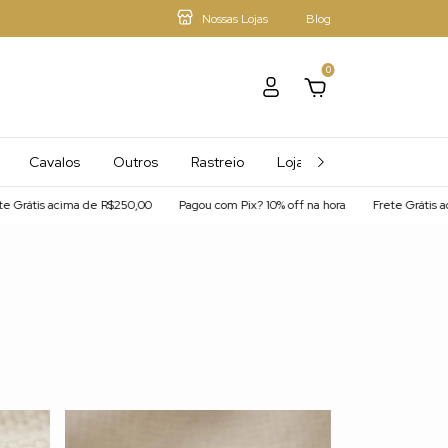
Nossas Lojas
Blog
0
Cavalos
Outros
Rastreio
Loja - Mais Afiliados
tis acima de R$250,00
Pagou com Pix? 10% off na hora
Frete Grátis acima