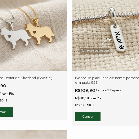
te Pastor de Shetland (Sheltie)
Berloque plaquinha de nome persona
em prata 925
,90
R$109,90
Compre 3 Pague 2
91
com
Pix
R$98,91
com
Pix
$5,13
12
x
de
R$11,31
prar