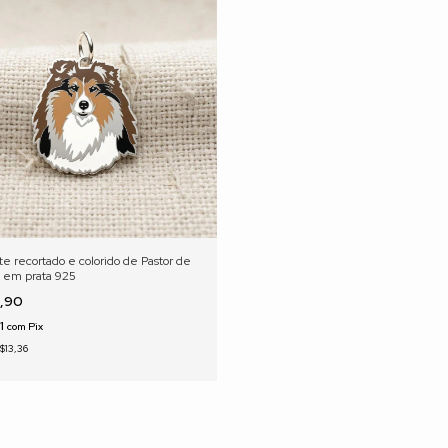
e recortado e colorido de Pastor de
e em prata 925
9,90
91
com
Pix
$13,36