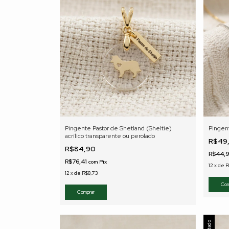
Pingente Pastor de Shetland (Sheltie)
Pingen
acrílico transparente ou perolado
R$49
R$84,90
R$44,
R$76,41
com
Pix
12
x
de
R
12
x
de
R$8,73
Com
Comprar