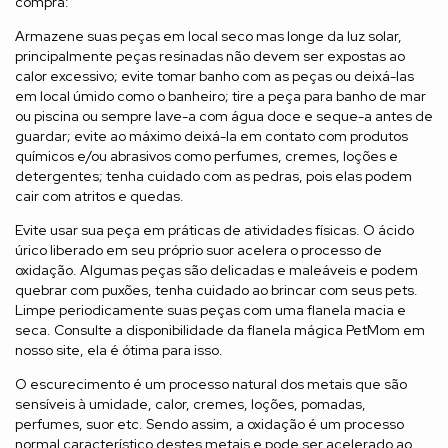
compra:
Armazene suas peças em local seco mas longe da luz solar,
principalmente peças resinadas não devem ser expostas ao
calor excessivo; evite tomar banho com as peças ou deixá-las
em local úmido como o banheiro; tire a peça para banho de mar
ou piscina ou sempre lave-a com água doce e seque-a antes de
guardar; evite ao máximo deixá-la em contato com produtos
químicos e/ou abrasivos como perfumes, cremes, loções e
detergentes; tenha cuidado com as pedras, pois elas podem
cair com atritos e quedas.
Evite usar sua peça em práticas de atividades físicas. O ácido
úrico liberado em seu próprio suor acelera o processo de
oxidação. Algumas peças são delicadas e maleáveis e podem
quebrar com puxões, tenha cuidado ao brincar com seus pets.
Limpe periodicamente suas peças com uma flanela macia e
seca. Consulte a disponibilidade da flanela mágica PetMom em
nosso site, ela é ótima para isso.
O escurecimento é um processo natural dos metais que são
sensíveis à umidade, calor, cremes, loções, pomadas,
perfumes, suor etc. Sendo assim, a oxidação é um processo
normal característico destes metais e pode ser acelerado ao